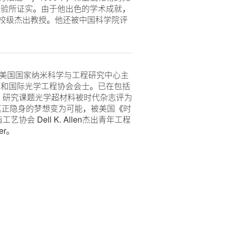
实验所证实。由于他出色的学术成就，
 大学授予校级杰出教授。他还被中国科学院评
席教授、美国国家纳米科学与工程研究中心主
会和国际光学工程协会会士。已在包括
章180余篇。研究课题光学超材料被时代杂志评为
现真正隐身的梦想变为可能，被美国《时
 Dell K. Allen杰出青年工程
er。