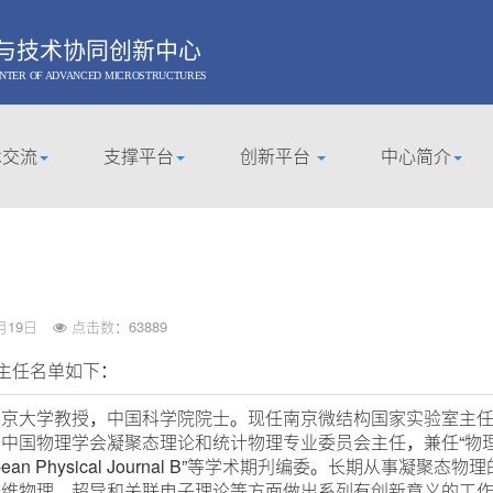
与技术协同创新中心
ENTER OF ADVANCED MICROSTRUCTURES
术交流
支撑平台
创新平台
中心简介
月19日
点击数：63889
主任名单如下：
大学教授，中国科学院院士。现任南京微结构国家实验室主任,
国物理学会凝聚态理论和统计物理专业委员会主任，兼任“物理学报”和“C
pean Physical Journal B”等学术期刋编委。长期从事
维物理、超导和关联电子理论等方面做出系列有创新意义的工作