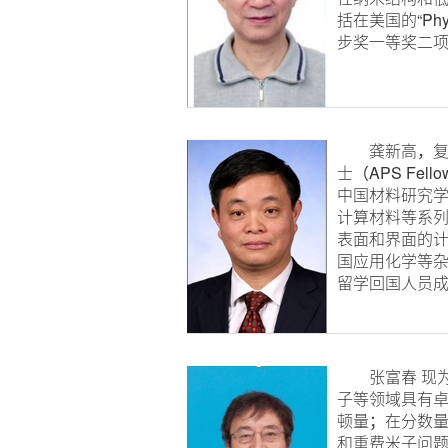
括在美国的“Ph
步奖一等奖二
龚新高，复旦
士（APS F
中国材料研究
计算材料等系
表面和界面的
国应用化学等杂
留学回国人员成
张富春 现为
子等领域具有
顿量；在分数量
和重费米子问题