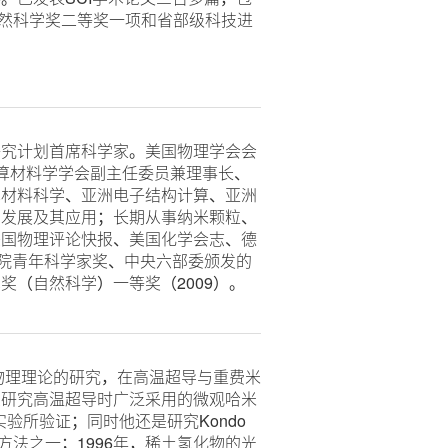
获国家自然科学奖二等奖一项和省部级科技进
究计划首席科学家。美国物理学会会
任计算材料学学会副主任委员兼理事长、
算材料科学、亚洲电子结构计算、亚洲
的发展及其应用；长期从事纳米颗粒、
美国物理评论快报、美国化学会志、德
学院青年科学家奖、中央六部委颁发的
（自然科学）一等奖（2009）。
理理论的研究，在高温超导与重费米
上研究高温超导时广泛采用的微观哈米
验所验证；同时他还是研究Kondo
法之一；1996年，稀土氢化物的光