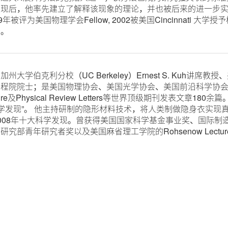
发现后，他率先建立了解释该现象的理论，并也被后来的进一步
9年被评为美国物理学会Fellow, 2002被美国Cincinnati
者。
学伯克利分校（UC Berkeley）Ernest S. Kuh讲
工程院院士；是美国物理协会、美国光学协会、美国前沿科学协
Nature及Physical Review Letters等世界顶级期刊发表文
大科学发现”。 他主持研制的隐形材料技术，将人类制做隐身衣实
08年十大科学发现。曾获得美国国家科学基金事业奖、国际制造工艺协会
究部青年研究者奖以及美国麻省理工学院的Rohsenow Lectur