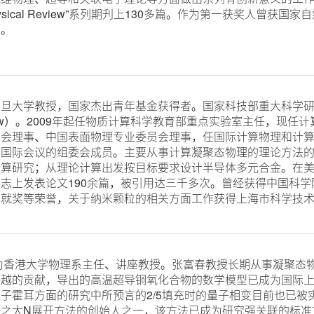
ysical Review”系列期刋上130多篇。作为第一获奖人曾
项。
大学教授，国家杰出青年基金获得者。国家科技部重大科学研
ellow）。2009年起任物质计算科学教育部重点实验室主任，现
学会理事、中国表面物理专业委员会理事，任国际计算物理和计
列国际会议的组委会成员。主要从事计算凝聚态物理的理论方法
计算研究；从理论计算出发按目标要求设计半导体多元合金。在
志上发表论文190余篇，被引用达三千多次。曾经获得中国科
就奖等荣誉，关于纳米颗粒的相关方面工作获得上海市科学技术奖
香港大学物理系主任、讲座教授。张富春教授长期从事凝聚态物
卓越的贡献，导出的高温超导铜氧化合物的数学模型已成为国际
子霍耳方面的研究中所预言的2/5填充时的量子相变目前也已被实
之大N展开方法的创始人之一，该方法已成为研究强关联的标准方