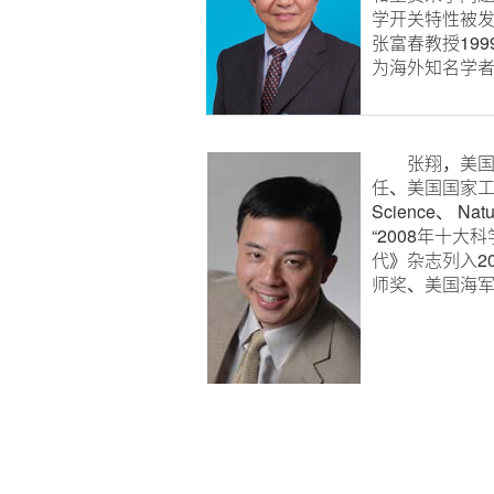
学开关特性被
张富春教授199
为海外知名学
张翔，美国加州大
任、美国国家
Science、 
“2008年十
代》杂志列入20
师奖、美国海军研